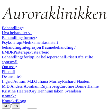
Behandling
Hva behandler vi
Behandlingsformer
Psykoterapi
Medikamentassistert
behandling
Integrasjon
Traumebehandling /
EMDR
Parterapi
Pustearbeid
Behandlingsforløp
For helsepersonell
Priser
Ofte stilte
spørsmål
Om oss
Filosofi
De ansatte
Ingrid Autran, M.D.
Juliana Murray
Richard Flaaten,
M.D.
Anders Abraham Røyneberg
Caroline Bonnet
Hanne
Kristine Haarset
Gry Hennum
Håkon Svendsen
Kontakt
Kontakt
Blogg
/
NO
EN