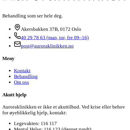
Behandling som ser hele deg.
Akersbakken 37B, 0172 Oslo
40 29 78 63
(man, tor, fre 09–16)
post@auroraklinikken.no
Meny
Kontakt
Behandling
Om oss
Akutt hjelp
Auroraklinikken er ikke et akuttilbud. Ved krise eller behov
for øyeblikkelig hjelp, kontakt:
Legevakten: 116 117
Mental Helse: 116 123 (døgnet rundt)