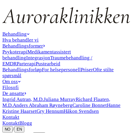
Behandling
Hva behandler vi
Behandlingsformer
Psykoterapi
Medikamentassistert
behandling
Integrasjon
Traumebehandling /
EMDR
Parterapi
Pustearbeid
Behandlingsforløp
For helsepersonell
Priser
Ofte stilte
spørsmål
Om oss
Filosofi
De ansatte
Ingrid Autran, M.D.
Juliana Murray
Richard Flaaten,
M.D.
Anders Abraham Røyneberg
Caroline Bonnet
Hanne
Kristine Haarset
Gry Hennum
Håkon Svendsen
Kontakt
Kontakt
Blogg
/
NO
EN