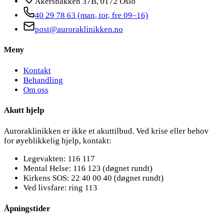
Akersbakken 37B, 0172 Oslo
40 29 78 63
(man, tor, fre 09–16)
post@auroraklinikken.no
Meny
Kontakt
Behandling
Om oss
Akutt hjelp
Auroraklinikken er ikke et akuttilbud. Ved krise eller behov
for øyeblikkelig hjelp, kontakt:
Legevakten: 116 117
Mental Helse: 116 123 (døgnet rundt)
Kirkens SOS: 22 40 00 40 (døgnet rundt)
Ved livsfare: ring 113
Åpningstider