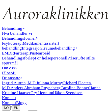
Behandling
Hva behandler vi
Behandlingsformer
Psykoterapi
Medikamentassistert
behandling
Integrasjon
Traumebehandling /
EMDR
Parterapi
Pustearbeid
Behandlingsforløp
For helsepersonell
Priser
Ofte stilte
spørsmål
Om oss
Filosofi
De ansatte
Ingrid Autran, M.D.
Juliana Murray
Richard Flaaten,
M.D.
Anders Abraham Røyneberg
Caroline Bonnet
Hanne
Kristine Haarset
Gry Hennum
Håkon Svendsen
Kontakt
Kontakt
Blogg
/
NO
EN