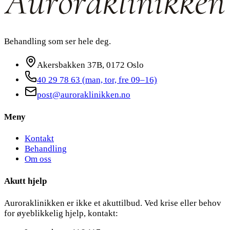
Behandling som ser hele deg.
Akersbakken 37B, 0172 Oslo
40 29 78 63
(man, tor, fre 09–16)
post@auroraklinikken.no
Meny
Kontakt
Behandling
Om oss
Akutt hjelp
Auroraklinikken er ikke et akuttilbud. Ved krise eller behov
for øyeblikkelig hjelp, kontakt: