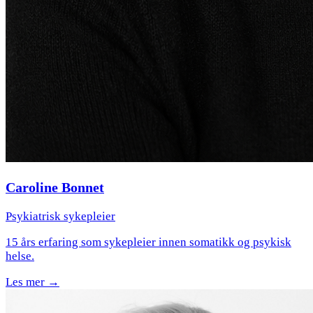
Caroline Bonnet
Psykiatrisk sykepleier
15 års erfaring som sykepleier innen somatikk og psykisk
helse.
Les mer →