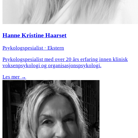
Hanne Kristine Haarset
Psykologspesialist
· Ekstern
Psykologspesialist med over 20 års erfaring innen klinisk
voksenpsykologi og organisasjonspsykologi.
Les mer →