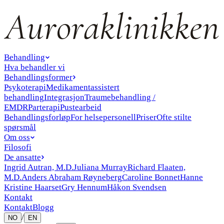
Behandling
Hva behandler vi
Behandlingsformer
Psykoterapi
Medikamentassistert
behandling
Integrasjon
Traumebehandling /
EMDR
Parterapi
Pustearbeid
Behandlingsforløp
For helsepersonell
Priser
Ofte stilte
spørsmål
Om oss
Filosofi
De ansatte
Ingrid Autran, M.D.
Juliana Murray
Richard Flaaten,
M.D.
Anders Abraham Røyneberg
Caroline Bonnet
Hanne
Kristine Haarset
Gry Hennum
Håkon Svendsen
Kontakt
Kontakt
Blogg
/
NO
EN