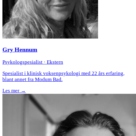
Gry Hennum
Psykologspesialist
· Ekstern
Spesialist i klinisk voksenpsykologi med 22 års erfaring,
blant annet fra Modum Bad.
Les mer →