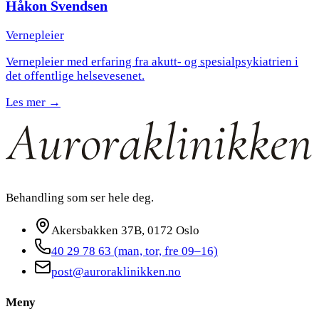
Håkon Svendsen
Vernepleier
Vernepleier med erfaring fra akutt- og spesialpsykiatrien i
det offentlige helsevesenet.
Les mer →
Behandling som ser hele deg.
Akersbakken 37B, 0172 Oslo
40 29 78 63
(man, tor, fre 09–16)
post@auroraklinikken.no
Meny