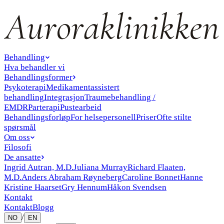
Behandling
Hva behandler vi
Behandlingsformer
Psykoterapi
Medikamentassistert
behandling
Integrasjon
Traumebehandling /
EMDR
Parterapi
Pustearbeid
Behandlingsforløp
For helsepersonell
Priser
Ofte stilte
spørsmål
Om oss
Filosofi
De ansatte
Ingrid Autran, M.D.
Juliana Murray
Richard Flaaten,
M.D.
Anders Abraham Røyneberg
Caroline Bonnet
Hanne
Kristine Haarset
Gry Hennum
Håkon Svendsen
Kontakt
Kontakt
Blogg
/
NO
EN