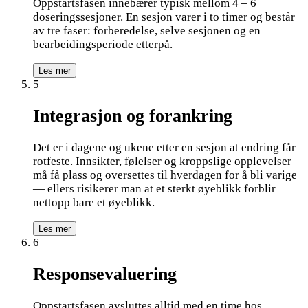
Oppstartsfasen innebærer typisk mellom 4 – 6
doseringssesjoner. En sesjon varer i to timer og består
av tre faser: forberedelse, selve sesjonen og en
bearbeidingsperiode etterpå.
Les mer
5
Integrasjon og forankring
Det er i dagene og ukene etter en sesjon at endring får
rotfeste. Innsikter, følelser og kroppslige opplevelser
må få plass og oversettes til hverdagen for å bli varige
— ellers risikerer man at et sterkt øyeblikk forblir
nettopp bare et øyeblikk.
Les mer
6
Responsevaluering
Oppstartsfasen avsluttes alltid med en time hos