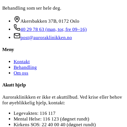
Behandling som ser hele deg.
Akersbakken 37B, 0172 Oslo
40 29 78 63
(man, tor, fre 09–16)
post@auroraklinikken.no
Meny
Kontakt
Behandling
Om oss
Akutt hjelp
Auroraklinikken er ikke et akuttilbud. Ved krise eller behov
for øyeblikkelig hjelp, kontakt:
Legevakten: 116 117
Mental Helse: 116 123 (døgnet rundt)
Kirkens SOS: 22 40 00 40 (døgnet rundt)